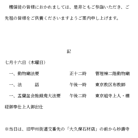
檀信徒の皆様におかれましては、是非ともご参詣いただき、ご
先祖の皆様をご供養くださいますようご案内申し上げます。
記
七月十六日（木曜日）
一、動物廟法要 正十二時 管理棟二階動物廟
一、法 話 午後一時 東京教区布教師
一、盂蘭盆会施餓鬼大法要 午後二時 東京組寺上人・棚
経御奉仕上人御出仕
※当日は、旧甲州街道交番先の「大久保石材店」の前から妙壽寺