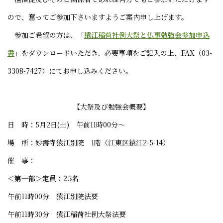
ので、奮ってご参加下さいますようご案内申し上げます。
参加ご希望の方は、「
猿江稲荷社例大祭と仏事勉強会参加申込
書
」をダウンロードいただき、必要事項をご記入の上、FAX（03-
3308-7427）にてお申し込みください。
【大祭及び勉強会概要】
日 時：5月2日(土) 午前11時00分～
場 所：妙壽寺猿江別院 1階（江東区猿江2-5-14）
催 事：
＜第一部＞定員：25名
午前11時00分 猿江別院法要
午前11時30分 猿江稲荷社例大祭法要