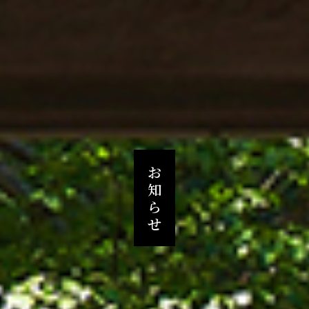
お
知
ら
せ