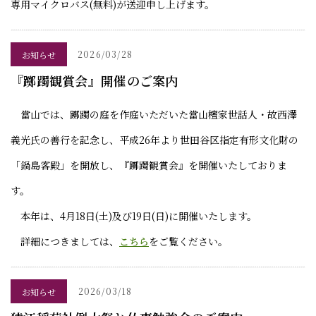
専用マイクロバス(無料)が送迎申し上げます。
2026/03/28
お知らせ
『躑躅観賞会』開催のご案内
當山では、躑躅の庭を作庭いただいた當山檀家世話人・故西澤
義光氏の善行を記念し、平成26年より世田谷区指定有形文化財の
「鍋島客殿」を開放し、『躑躅観賞会』を開催いたしておりま
す。
本年は、4月18日(土)及び19日(日)に開催いたします。
詳細につきましては、
こちら
をご覧ください。
2026/03/18
お知らせ