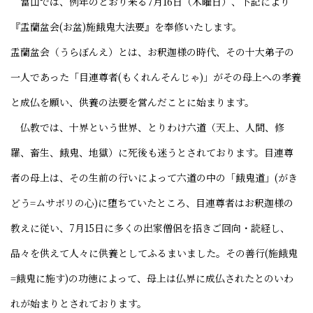
當山では、例年のとおり来る7月16日（木曜日）、下記により
『盂蘭盆会(お盆)施餓鬼大法要』を奉修いたします。
盂蘭盆会（うらぼんえ）とは、お釈迦様の時代、その十大弟子の
一人であった「目連尊者(もくれんそんじゃ)」がその母上への孝養
と成仏を願い、供養の法要を営んだことに始まります。
仏教では、十界という世界、とりわけ六道（天上、人間、修
羅、畜生、餓鬼、地獄）に死後も迷うとされております。目連尊
者の母上は、その生前の行いによって六道の中の「餓鬼道」(がき
どう=ムサボリの心)に堕ちていたところ、目連尊者はお釈迦様の
教えに従い、7月15日に多くの出家僧侶を招きご回向・読経し、
品々を供えて人々に供養としてふるまいました。その善行(施餓鬼
=餓鬼に施す)の功徳によって、母上は仏界に成仏されたとのいわ
れが始まりとされております。