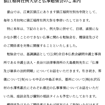
猿江稲荷社例大祭と仏事勉強会のご案内
當山では、江東区猿江にあります猿江稲荷社別当寺院として、
毎年５月初旬に猿江稲荷社例大祭を奉修いたしております。
特に本年は、下記のとおり、例大祭に併せて、日頃、直接にな
かなか聞くことのできない仏事に関わる勉強会を、檀信徒及びそ
のご関係者を対象に開催することといたしました。
勉強会では、基調講話として(公財)全日本仏教会顧問弁護士事務
所である弁護士法人・長谷川法律事務所の大島義則先生に「仏事
及び継承の法的問題」についてお話をいただきます。引き続き、葬
儀について(有)セレモ中正の中島正幸氏、墓所について(株)水沢石
材の水澤秀嘉氏にそれぞれ最近の仏事事情についてお話をいただ
いた後、座談会及び個別の相談タイムも予定いたしております。
檀信徒及びそのご関係者であれば何方でもご参加いただけます