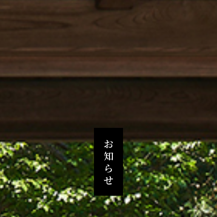
お
知
ら
せ