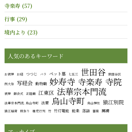
寺楽寿
(57)
行事
(29)
境内より
(23)
人気のあるキーワード
世田谷
ペット墓
つつじ
お彼岸
お経
バラ
七五三
世田谷区
妙寿寺
寺院
寺楽寿
写経会
動物廟
例大祭
法華宗本門流
江東区
彼岸
御会式
正隆廟
烏山寺町
猿江別院
法要
法華宗本門流. 烏山寺町
烏山神社
竹灯篭能
能楽
落語
躑躅
猿江稲荷
秋祭り
稚児行列
竹
薔薇
アーカイブ