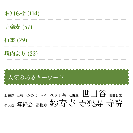
お知らせ
(114)
寺楽寿
(57)
行事
(29)
境内より
(23)
人気のあるキーワード
世田谷
ペット墓
つつじ
お彼岸
お経
バラ
七五三
世田谷区
妙寿寺
寺院
寺楽寿
写経会
動物廟
例大祭
法華宗本門流
江東区
彼岸
御会式
正隆廟
烏山寺町
猿江別院
法要
法華宗本門流. 烏山寺町
烏山神社
竹灯篭能
能楽
落語
躑躅
猿江稲荷
秋祭り
稚児行列
竹
薔薇